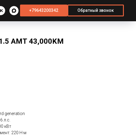
+79643200342
Обратный звонок
 1.5 AМT 43,000KM
rd generation
6 л.с.
0 кВт
ент: 220 Н·м