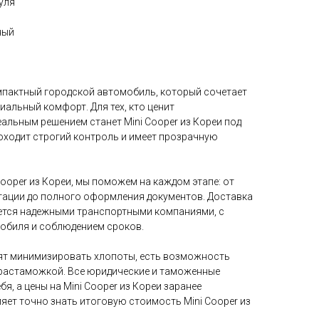
уля
ный
омпактный городской автомобиль, который сочетает
иальный комфорт. Для тех, кто ценит
еальным решением станет Mini Cooper из Кореи под
оходит строгий контроль и имеет прозрачную
Cooper из Кореи, мы поможем на каждом этапе: от
ации до полного оформления документов. Доставка
яется надежными транспортными компаниями, с
обиля и соблюдением сроков.
тят минимизировать хлопоты, есть возможность
с растаможкой. Все юридические и таможенные
я, а цены на Mini Cooper из Кореи заранее
яет точно знать итоговую стоимость Mini Cooper из