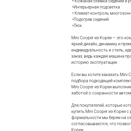
• Кожаная обивка сидений и р
•Интерьерная подсветка
• Климат-контроль многозон
•Подогрев сидений
•Люк
Mini Cooper из Кореи — это к
яркий дизайн, динамику и прем
индивидуальность и стиль, ид
заказ, ведь каждая машина пр
историю эксплуатации.
Если вы хотите заказать Mini 
подбора подходящей комплект
Mini Cooper из Кореи выполн
заботой о сохранности автом
Для покупателей, которые хо
купить Mini Cooper из Кореи 
формальности мы берем на себ
согласовываются, что позвол
Кореи.