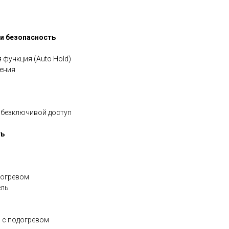
и безопасность
 функция (Auto Hold)
ения
и безключивой доступ
ть
догревом
ель
 с подогревом