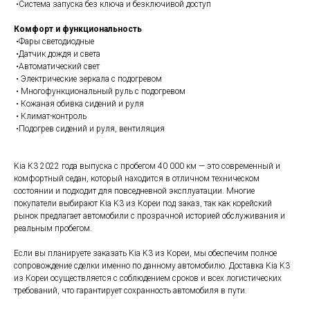
•Система запуска без ключа и безключивой доступ
Комфорт и функциональность
•Фары светодиодные
•Датчик дождя и света
•Автоматический свет
• Электрические зеркала с подогревом
• Многофункциональный руль с подогревом
• Кожаная обивка сидений и руля
• Климат-контроль
•Подогрев сидений и руля, вентиляция
Kia K3 2022 года выпуска с пробегом 40 000 км — это современный и
комфортный седан, который находится в отличном техническом
состоянии и подходит для повседневной эксплуатации. Многие
покупатели выбирают Kia K3 из Кореи под заказ, так как корейский
рынок предлагает автомобили с прозрачной историей обслуживания и
реальным пробегом.
Если вы планируете заказать Kia K3 из Кореи, мы обеспечим полное
сопровождение сделки именно по данному автомобилю. Доставка Kia K3
из Кореи осуществляется с соблюдением сроков и всех логистических
требований, что гарантирует сохранность автомобиля в пути.