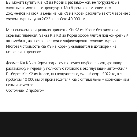
Вы можете купить Kia K3 из Кореи с растаможкой, не погружаясь в
сложные таможенные процедуры. Мы берем оформление всех
документов на себя, а цены на Kia K3 из Кореи рассчитываются заранее с
учетом года выпуска 2022 и пробега 40 000 км.
Мы поможем официально привезти Kia K3 из Кореи без рисков и
скрытых платежей. Заказ Kia K3 из Кореи оформляется под конкретный
автомобиль, что позволяет точно зафиксировать условия сделки.
Итоговая стоимость Kia K3 из Кореи указывается в договоре и не
меняется в процессе.
Формат Kia K3 из Кореи под ключ включает подбор, выкуп, доставку,
растаможку и передачу полностью готового к эксплуатации автомобиля.
Выбирая Kia K3 из Кореи, вы получаете надежный седан 2022 года с
пробегом 40 000 км от производителя Kia с оптимальным соотношением
цены и качества.
Состояние: С пробегом