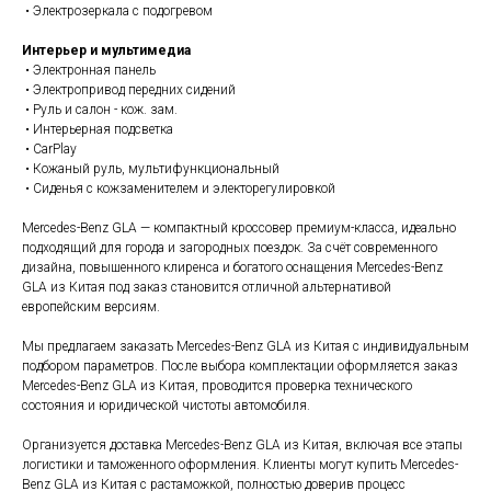
• Электрозеркала с подогревом
Интерьер и мультимедиа
• Электронная панель
• Электропривод передних сидений
• Руль и салон - кож. зам.
• Интерьерная подсветка
• CarPlay
• Кожаный руль, мультифункциональный
• Сиденья с кожзаменителем и электорегулировкой
Mercedes-Benz GLA — компактный кроссовер премиум-класса, идеально
подходящий для города и загородных поездок. За счёт современного
дизайна, повышенного клиренса и богатого оснащения Mercedes-Benz
GLA из Китая под заказ становится отличной альтернативой
европейским версиям.
Мы предлагаем заказать Mercedes-Benz GLA из Китая с индивидуальным
подбором параметров. После выбора комплектации оформляется заказ
Mercedes-Benz GLA из Китая, проводится проверка технического
состояния и юридической чистоты автомобиля.
Организуется доставка Mercedes-Benz GLA из Китая, включая все этапы
логистики и таможенного оформления. Клиенты могут купить Mercedes-
Benz GLA из Китая с растаможкой, полностью доверив процесс