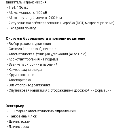
Двигатель и трансмиссия
• 1.3T, 136 л.с.
• Макс. мощность: 100 кВт
• Макс. крутящий момент: 200 Н·м
• 7-ступенчатая роботизированная коробка (DCT, мокрое сцепление)
• Передний привод
Системы безопасности и помощи водителю
• Выбор режимов движения
• Система “старт-стоп” двигателя
• Автоматическая функция удержания (Auto Hold)
• Ассистент трогания на подъёме
• Задние парктроник и передний
• Камера заднего вида
• Круиз контроль
• Автопарковка
• Электропривод багажника
• Спутниковая навигация с отображением дорожной информации
Экстерьер
• LED-фары с автоматическим управлением
• Панорамный люк
• Датчик дождя
• Датчик света