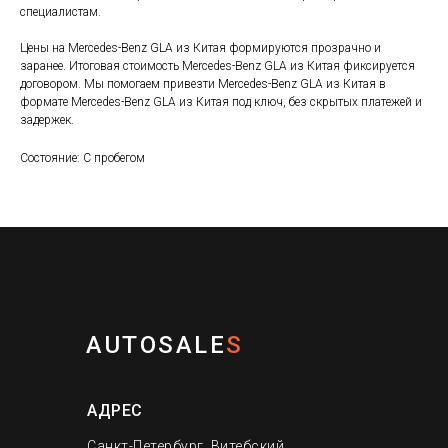
специалистам.
Цены на Mercedes-Benz GLA из Китая формируются прозрачно и
заранее. Итоговая стоимость Mercedes-Benz GLA из Китая фиксируется
договором. Мы помогаем привезти Mercedes-Benz GLA из Китая в
формате Mercedes-Benz GLA из Китая под ключ, без скрытых платежей и
задержек.
Состояние: С пробегом
AUTOSALE
S
АДРЕС
Санкт-Петербург, Витебский